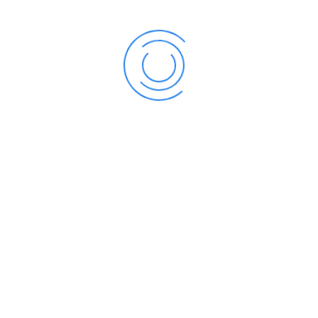
retrouvent satisfaits. Sinon, l’insatisfait fini par ne plus
alimenter l’un ou plusieurs des besoins de l’autre, ou au pire
il part trouver ailleurs ce dont il a besoin. Si tu ne me
donnes plus ceci, je ne te donne plus cela… C’est aussi
simple que ça et cela fonctionne également ainsi avec nos
parents, enfants, amis, collègues de travail, clients,
connaissances, etc…
Si vous voulez améliorer vos relations avec les autres vous
devez donc partir à la quête de leurs besoins et vous
assurer de toujours les satisfaire.
Tony Robbins les classe dans 6 catégories : la sécurité,
l’insécurité, l’amour, l’importance, la contribution et la
croissance.
L’un des besoins essentiels de la femme est la sécurité.
L’un des besoins essentiels de l’homme est le sentiment
d’importance. Enlevez leur l’un ou l’autre et vous verrez leur